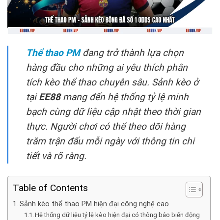
Thể thao PM
đang trở thành lựa chọn
hàng đầu cho những ai yêu thích phân
tích kèo thể thao chuyên sâu. Sảnh kèo ở
tại
EE88
mang đến hệ thống tỷ lệ minh
bạch cùng dữ liệu cập nhật theo thời gian
thực. Người chơi có thể theo dõi hàng
trăm trận đấu mỗi ngày với thông tin chi
tiết và rõ ràng.
Table of Contents
Sảnh kèo thể thao PM hiện đại công nghệ cao
Hệ thống dữ liệu tỷ lệ kèo hiện đại có thông báo biến động