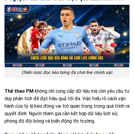
Chiến lược đọc kèo bóng đá chơi live chính xác
Thể thao PM
không chỉ cung cấp dữ liệu mà còn yêu cầu tư
duy phân tích để đạt hiệu quả tối đa. Việc hiểu rõ cách vận
hành của tỷ lệ kèo đóng vai trò quan trọng trong quá trình ra
quyết định. Người tham gia cần kết hợp dữ liệu lịch sử,
phong độ đội bóng và biến động thị trường.