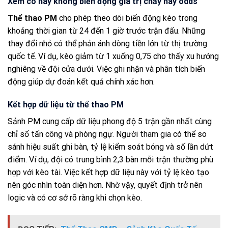
Xem có hay không biến động giá trị chấy hay odds
Thể thao PM
cho phép theo dõi biến động kèo trong
khoảng thời gian từ 24 đến 1 giờ trước trận đấu. Những
thay đổi nhỏ có thể phản ánh dòng tiền lớn từ thị trường
quốc tế. Ví dụ, kèo giảm từ 1 xuống 0,75 cho thấy xu hướng
nghiêng về đội cửa dưới. Việc ghi nhận và phân tích biến
động giúp dự đoán kết quả chính xác hơn.
Kết hợp dữ liệu từ thể thao PM
Sảnh PM
cung cấp dữ liệu phong độ 5 trận gần nhất cùng
chỉ số tấn công và phòng ngự. Người tham gia có thể so
sánh hiệu suất ghi bàn, tỷ lệ kiểm soát bóng và số lần dứt
điểm. Ví dụ, đội có trung bình 2,3 bàn mỗi trận thường phù
hợp với kèo tài. Việc kết hợp dữ liệu này với tỷ lệ kèo tạo
nên góc nhìn toàn diện hơn. Nhờ vậy, quyết định trở nên
logic và có cơ sở rõ ràng khi chọn kèo.