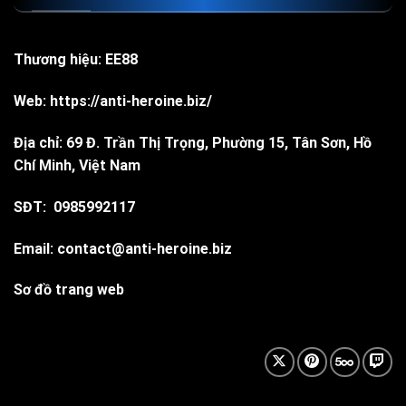
Thương hiệu: EE88
Web:
https://anti-heroine.biz/
Địa chỉ:
69 Đ. Trần Thị Trọng, Phường 15, Tân Sơn, Hồ
Chí Minh, Việt Nam
SĐT:
0985992117
Email:
contact@anti-heroine.biz
Sơ đồ trang web