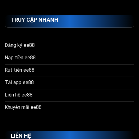
TRUY CẬP NHANH
Đăng ký ee88
Nạp tiền ee88
Rút tiền ee88
Tải app ee88
Liên hệ ee88
Khuyễn mãi ee88
LIÊN HỆ