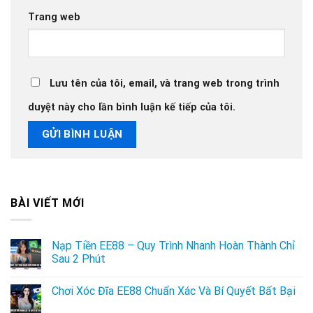
Trang web
Lưu tên của tôi, email, và trang web trong trình
duyệt này cho lần bình luận kế tiếp của tôi.
BÀI VIẾT MỚI
Nạp Tiền EE88 – Quy Trình Nhanh Hoàn Thành Chỉ
Sau 2 Phút
Chơi Xóc Đĩa EE88 Chuẩn Xác Và Bí Quyết Bất Bại