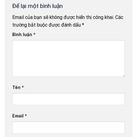
Để lại một bình luận
Email của bạn sẽ không được hiển thị công khai.
Các
trường bắt buộc được đánh dấu
*
Bình luận
*
Tên
*
Email
*