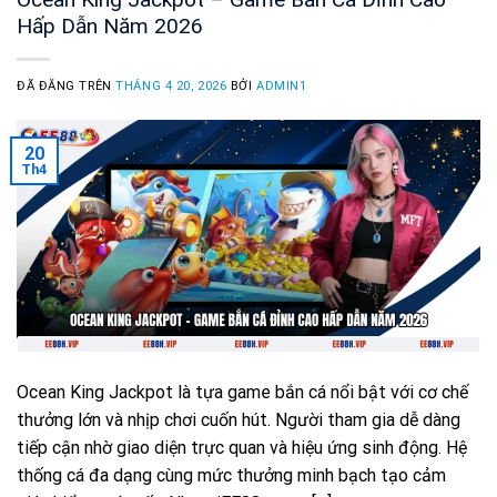
Hấp Dẫn Năm 2026
ĐÃ ĐĂNG TRÊN
THÁNG 4 20, 2026
BỞI
ADMIN1
20
Th4
Ocean King Jackpot là tựa game bắn cá nổi bật với cơ chế
thưởng lớn và nhịp chơi cuốn hút. Người tham gia dễ dàng
tiếp cận nhờ giao diện trực quan và hiệu ứng sinh động. Hệ
thống cá đa dạng cùng mức thưởng minh bạch tạo cảm