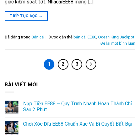
giác kiểm soát tốt. NhacaiEE88 mang […]
TIẾP TỤC ĐỌC
→
Đã đăng trong
Bắn cá
|
Được gắn thẻ
bắn cá
,
EE88
,
Ocean King Jackpot
Để lại một bình luận
1
2
3
BÀI VIẾT MỚI
Nạp Tiền EE88 – Quy Trình Nhanh Hoàn Thành Chỉ
Sau 2 Phút
Chơi Xóc Đĩa EE88 Chuẩn Xác Và Bí Quyết Bất Bại