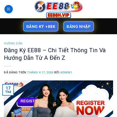
Chuyển
đến
nội
dung
ĐĂNG KÝ +88K
ĐĂNG NHẬP
HƯỚNG DẪN
Đăng Ký EE88 – Chi Tiết Thông Tin Và
Hướng Dẫn Từ A Đến Z
ĐÃ ĐĂNG TRÊN
THÁNG 4 17, 2026
BỞI
ADMIN1
17
Th4