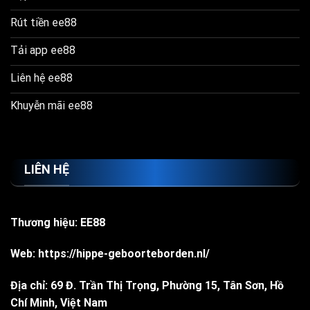
Rút tiền ee88
Tải app ee88
Liên hệ ee88
Khuyễn mãi ee88
LIÊN HỆ
Thương hiệu: EE88
Web:
https://hippe-geboorteborden.nl/
Địa chỉ:
69 Đ. Trần Thị Trọng, Phường 15, Tân Sơn, Hồ
Chí Minh, Việt Nam