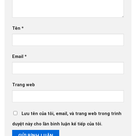
Tên
*
Email
*
Trang web
Lưu tên của tôi, email, và trang web trong trình
duyệt này cho lần bình luận kế tiếp của tôi.