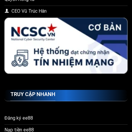
CEO Vũ Trúc Hân
TRUY CẬP NHANH
Đăng ký ee88
Nạp tiền ee88