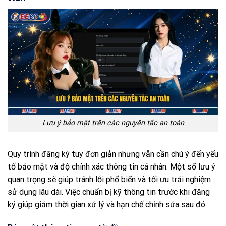
Lưu ý bảo mật trên các nguyên tắc an toàn
Quy trình đăng ký tuy đơn giản nhưng vẫn cần chú ý đến yếu
tố bảo mật và độ chính xác thông tin cá nhân. Một số lưu ý
quan trọng sẽ giúp tránh lỗi phổ biến và tối ưu trải nghiệm
sử dụng lâu dài. Việc chuẩn bị kỹ thông tin trước khi đăng
ký giúp giảm thời gian xử lý và hạn chế chỉnh sửa sau đó.