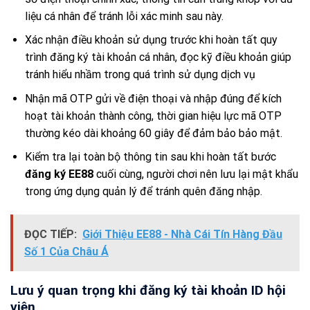
liệu cá nhân để tránh lỗi xác minh sau này.
Xác nhận điều khoản sử dụng trước khi hoàn tất quy
trình đăng ký tài khoản cá nhân, đọc kỹ điều khoản giúp
tránh hiểu nhầm trong quá trình sử dụng dịch vụ
Nhận mã OTP gửi về điện thoại và nhập đúng để kích
hoạt tài khoản thành công, thời gian hiệu lực mã OTP
thường kéo dài khoảng 60 giây để đảm bảo bảo mật.
Kiểm tra lại toàn bộ thông tin sau khi hoàn tất bước
đăng ký EE88
cuối cùng, người chơi nên lưu lại mật khẩu
trong ứng dụng quản lý để tránh quên đăng nhập.
ĐỌC TIẾP:
Giới Thiệu EE88 - Nhà Cái Tín Hàng Đầu
Số 1 Của Châu Á
Lưu ý quan trọng khi đăng ký tài khoản ID hội
viên