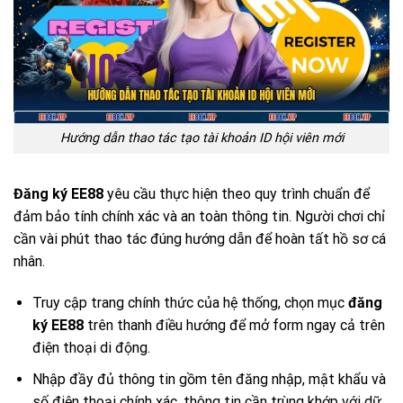
Hướng dẫn thao tác tạo tài khoản ID hội viên mới
Đăng ký EE88
yêu cầu thực hiện theo quy trình chuẩn để
đảm bảo tính chính xác và an toàn thông tin. Người chơi chỉ
cần vài phút thao tác đúng hướng dẫn để hoàn tất hồ sơ cá
nhân.
Truy cập trang chính thức của hệ thống, chọn mục
đăng
ký EE88
trên thanh điều hướng để mở form ngay cả trên
điện thoại di động.
Nhập đầy đủ thông tin gồm tên đăng nhập, mật khẩu và
số điện thoại chính xác, thông tin cần trùng khớp với dữ