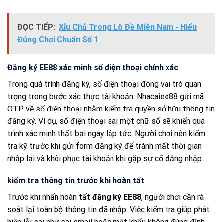
ĐỌC TIẾP:
Xỉu Chủ Trong Lô Đề Miền Nam - Hiểu
Đúng Chơi Chuẩn Số 1
Đăng ký EE88 xác minh số điện thoại chính xác
Trong quá trình đăng ký
, số điện thoại đóng vai trò quan
trọng trong bước xác thực tài khoản. Nhacaiee88 gửi mã
OTP về số điện thoại nhằm kiểm tra quyền sở hữu thông tin
đăng ký. Ví dụ, số điện thoại sai một chữ số sẽ khiến quá
trình xác minh thất bại ngay lập tức. Người chơi nên kiểm
tra kỹ trước khi gửi form đăng ký để tránh mất thời gian
nhập lại và khôi phục tài khoản khi gặp sự cố đăng nhập.
kiểm tra thông tin trước khi hoàn tất
Trước khi nhấn hoàn tất
đăng ký EE88
, người chơi cần rà
soát lại toàn bộ thông tin đã nhập. Việc kiểm tra giúp phát
hiện lỗi sai như sai email hoặc mật khẩu không đúng định