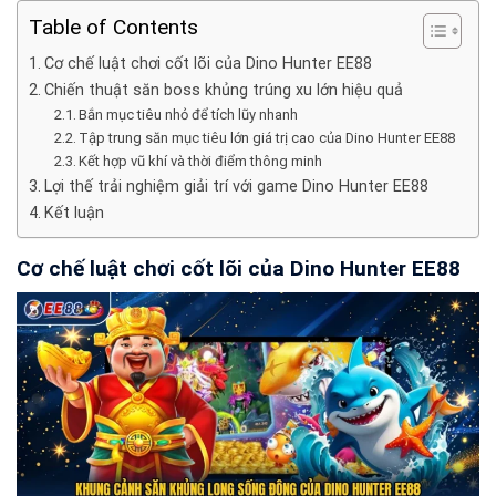
Table of Contents
Cơ chế luật chơi cốt lõi của Dino Hunter EE88
Chiến thuật săn boss khủng trúng xu lớn hiệu quả
Bắn mục tiêu nhỏ để tích lũy nhanh
Tập trung săn mục tiêu lớn giá trị cao của Dino Hunter EE88
Kết hợp vũ khí và thời điểm thông minh
Lợi thế trải nghiệm giải trí với game Dino Hunter EE88
Kết luận
Cơ chế luật chơi cốt lõi của Dino Hunter EE88