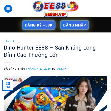
Chuyển
đến
nội
dung
ĐĂNG KÝ +88K
ĐĂNG NHẬP
BẮN CÁ
Dino Hunter EE88 – Săn Khủng Long
Đỉnh Cao Thưởng Lớn
ĐÃ ĐĂNG TRÊN
THÁNG 4 20, 2026
BỞI
ADMIN1
20
Th4