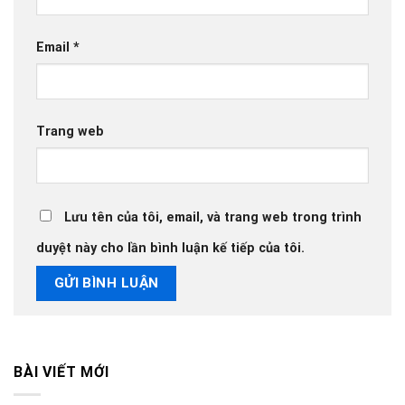
Email
*
Trang web
Lưu tên của tôi, email, và trang web trong trình
duyệt này cho lần bình luận kế tiếp của tôi.
BÀI VIẾT MỚI