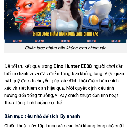
Chiến lược nhắm bắn khủng long chính xác
Để tối ưu kết quả trong
Dino Hunter EE88
, người chơi cần
hiểu rõ hành vi và đặc điểm từng loài khủng long. Việc quan
sát quỹ đạo di chuyển giúp xác định thời điểm bắn chính
xác và tiết kiệm đạn hiệu quả. Mỗi quyết định đều ảnh
hưởng đến tổng thưởng, vì vậy chiến thuật cần linh hoạt
theo từng tình huống cụ thể.
Bắn mục tiêu nhỏ để tích lũy nhanh
Chiến thuật này tập trung vào các loài khủng long nhỏ xuất