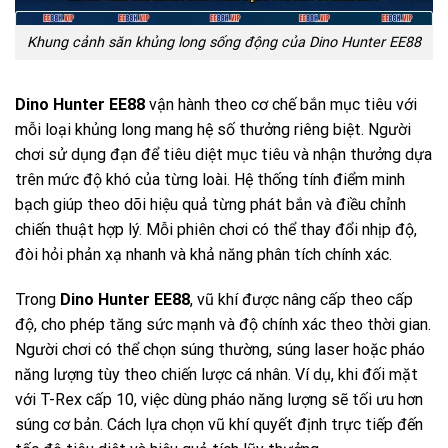
Khung cảnh săn khủng long sống động của Dino Hunter EE88
Dino Hunter EE88
vận hành theo cơ chế bắn mục tiêu với
mỗi loại khủng long mang hệ số thưởng riêng biệt. Người
chơi sử dụng đạn để tiêu diệt mục tiêu và nhận thưởng dựa
trên mức độ khó của từng loài. Hệ thống tính điểm minh
bạch giúp theo dõi hiệu quả từng phát bắn và điều chỉnh
chiến thuật hợp lý. Mỗi phiên chơi có thể thay đổi nhịp độ,
đòi hỏi phản xạ nhanh và khả năng phân tích chính xác.
Trong
Dino Hunter EE88
, vũ khí được nâng cấp theo cấp
độ, cho phép tăng sức mạnh và độ chính xác theo thời gian.
Người chơi có thể chọn súng thường, súng laser hoặc pháo
năng lượng tùy theo chiến lược cá nhân. Ví dụ, khi đối mặt
với T-Rex cấp 10, việc dùng pháo năng lượng sẽ tối ưu hơn
súng cơ bản. Cách lựa chọn vũ khí quyết định trực tiếp đến