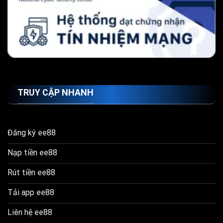
TRUY CẬP NHANH
Đăng ký ee88
Nạp tiền ee88
Rút tiền ee88
Tải app ee88
Liên hệ ee88