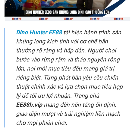
Dino Hunter EE88
tái hiện hành trình săn
khủng long kịch tính với cơ chế bắn
thưởng rõ ràng và hấp dẫn. Người chơi
bước vào rừng rậm và thảo nguyên rộng
lớn, nơi mỗi mục tiêu đều mang giá trị
riêng biệt. Từng phát bắn yêu cầu chiến
thuật chính xác và lựa chọn mục tiêu hợp
lý để tối ưu lợi nhuận. Trang chủ
EE88h.vip
mang đến nền tảng ổn định,
giao diện mượt và trải nghiệm liền mạch
cho mọi phiên chơi.