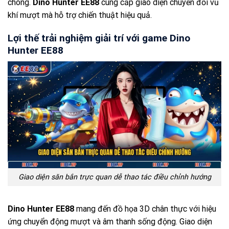
chóng.
Dino Hunter EE88
cung cấp giao diện chuyển đổi vũ
khí mượt mà hỗ trợ chiến thuật hiệu quả.
Lợi thế trải nghiệm giải trí với game Dino
Hunter EE88
Giao diện săn bắn trực quan dễ thao tác điều chỉnh hướng
Dino Hunter EE88
mang đến đồ họa 3D chân thực với hiệu
ứng chuyển động mượt và âm thanh sống động. Giao diện