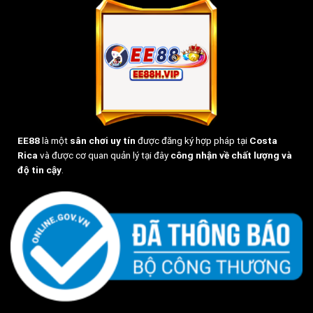
EE88
là một
sân chơi uy tín
được đăng ký hợp pháp tại
Costa
Rica
và được cơ quan quản lý tại đây
công nhận về chất lượng và
độ tin cậy
.