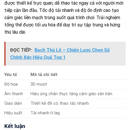
được thiết kế trực quan, dễ thao tác ngay cả với người mới
tiếp cận lần đầu. Tốc độ tải nhanh và độ ổn định cao tạo
cảm giác liền mạch trong suốt quá trình chơi. Trải nghiệm
tổng thể được tối ưu hóa để duy trì sự tập trung và hứng
thú lâu dài.
ĐỌC TIẾP:
Bạch Thủ Lô – Chiến Lược Chọn Số
Chính Xác Hiệu Quả Top 1
Yếu tố
Mô tả chi tiết
Đồ họa
3D mượt
Âm thanh
Hiệu ứng chân thực tăng cảm giác săn bắn
Giao diện
Thiết kế đề có thao tác nhanh
Hiệu suất
Tải nhanh ít lag
Kết luận