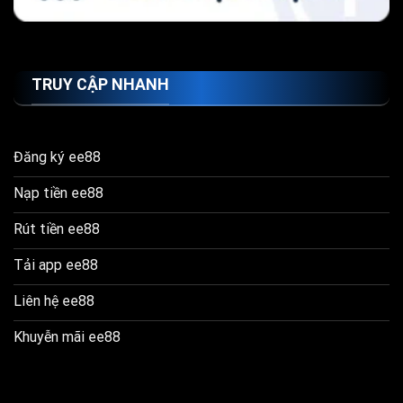
TRUY CẬP NHANH
Đăng ký ee88
Nạp tiền ee88
Rút tiền ee88
Tải app ee88
Liên hệ ee88
Khuyễn mãi ee88