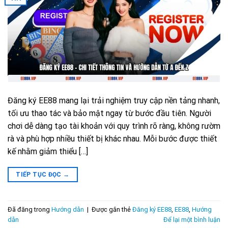
Đăng ký EE88 mang lại trải nghiệm truy cập nền tảng nhanh,
tối ưu thao tác và bảo mật ngay từ bước đầu tiên. Người
chơi dễ dàng tạo tài khoản với quy trình rõ ràng, không rườm
rà và phù hợp nhiều thiết bị khác nhau. Mỗi bước được thiết
kế nhằm giảm thiểu […]
TIẾP TỤC ĐỌC
→
Đã đăng trong
Hướng dẫn
|
Được gắn thẻ
Đăng ký EE88
,
EE88
,
Hướng
dẫn
Để lại một bình luận