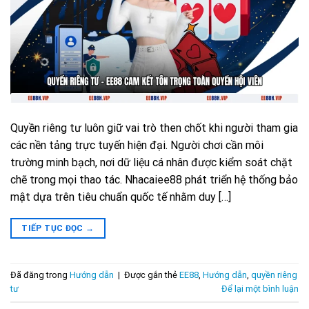
Quyền riêng tư luôn giữ vai trò then chốt khi người tham gia
các nền tảng trực tuyến hiện đại. Người chơi cần môi
trường minh bạch, nơi dữ liệu cá nhân được kiểm soát chặt
chẽ trong mọi thao tác. Nhacaiee88 phát triển hệ thống bảo
mật dựa trên tiêu chuẩn quốc tế nhằm duy […]
TIẾP TỤC ĐỌC
→
Đã đăng trong
Hướng dẫn
|
Được gắn thẻ
EE88
,
Hướng dẫn
,
quyền riêng
tư
Để lại một bình luận